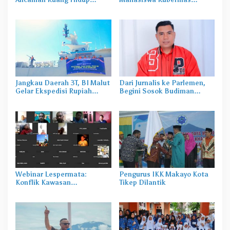
Warga Suku Togutil
Unkhair Ternate Tanam
Ratusan Pohon
Jangkau Daerah 3T, BI Malut
Dari Jurnalis ke Parlemen,
Gelar Ekspedisi Rupiah
Begini Sosok Budiman
Berdaulat
Mayabubun Dimata Jurnalis
Taliabu
Webinar Lespermata:
Pengurus IKK Makayo Kota
Konflik Kawasan
Tikep Dilantik
Pertambangan, Perebutan
Ruang Jadi Pemicu