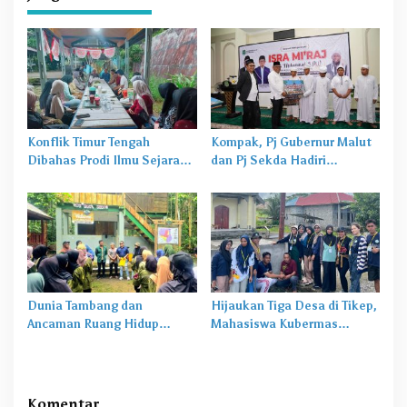
Konflik Timur Tengah
Kompak, Pj Gubernur Malut
Dibahas Prodi Ilmu Sejarah
dan Pj Sekda Hadiri
Unkhair, Harga Energi
Perayaan Isra Mi’raj di
hingga Rupiah Bisa
Masjid Nurul Hasan
Terdampak
Dunia Tambang dan
Hijaukan Tiga Desa di Tikep,
Ancaman Ruang Hidup
Mahasiswa Kubermas
Warga Suku Togutil
Unkhair Ternate Tanam
Ratusan Pohon
Komentar