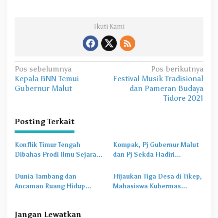
Ikuti Kami
N
Pos sebelumnya
Pos berikutnya
Kepala BNN Temui
Festival Musik Tradisional
a
Gubernur Malut
dan Pameran Budaya
v
Tidore 2021
i
Posting Terkait
g
a
Konflik Timur Tengah
Kompak, Pj Gubernur Malut
s
Dibahas Prodi Ilmu Sejarah
dan Pj Sekda Hadiri
Unkhair, Harga Energi
Perayaan Isra Mi’raj di
i
hingga Rupiah Bisa
Masjid Nurul Hasan
Dunia Tambang dan
Hijaukan Tiga Desa di Tikep,
p
Terdampak
Ancaman Ruang Hidup
Mahasiswa Kubermas
o
Warga Suku Togutil
Unkhair Ternate Tanam
Ratusan Pohon
s
Jangan Lewatkan