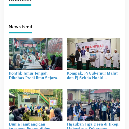
News Feed
Konflik Timur Tengah
Kompak, Pj Gubernur Malut
Dibahas Prodi Ilmu Sejarah
dan Pj Sekda Hadiri
Unkhair, Harga Energi
Perayaan Isra Mi’raj di
hingga Rupiah Bisa
Masjid Nurul Hasan
Terdampak
Dunia Tambang dan
Hijaukan Tiga Desa di Tikep,
Ancaman Ruang Hidup
Mahasiswa Kubermas