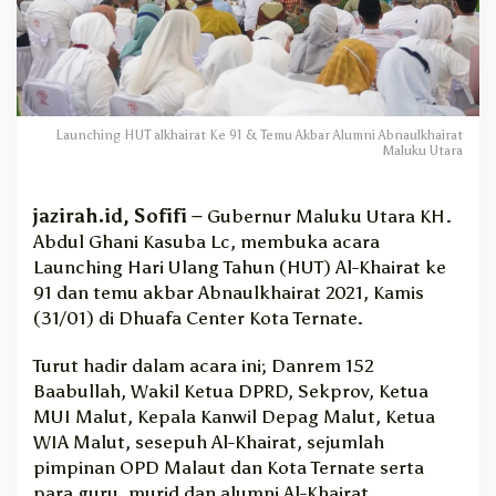
h
a
i
r
a
t
Launching HUT alkhairat Ke 91 & Temu Akbar Alumni Abnaulkhairat
d
Maluku Utara
a
n
T
jazirah.id, Sofifi –
Gubernur Maluku Utara KH.
e
Abdul Ghani Kasuba Lc, membuka acara
m
Launching Hari Ulang Tahun (HUT) Al-Khairat ke
u
91 dan temu akbar Abnaulkhairat 2021, Kamis
A
(31/01) di Dhuafa Center Kota Ternate.
k
b
Turut hadir dalam acara ini; Danrem 152
a
r
Baabullah, Wakil Ketua DPRD, Sekprov, Ketua
d
MUI Malut, Kepala Kanwil Depag Malut, Ketua
i
WIA Malut, sesepuh Al-Khairat, sejumlah
T
pimpinan OPD Malaut dan Kota Ternate serta
e
para guru, murid dan alumni Al-Khairat
r