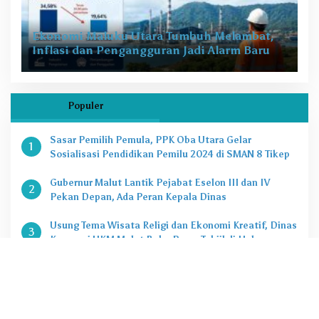
Ekonomi Maluku Utara Tumbuh Melambat,
Inflasi dan Pengangguran Jadi Alarm Baru
Populer
Sasar Pemilih Pemula, PPK Oba Utara Gelar
1
Sosialisasi Pendidikan Pemilu 2024 di SMAN 8 Tikep
Gubernur Malut Lantik Pejabat Eselon III dan IV
2
Pekan Depan, Ada Peran Kepala Dinas
Usung Tema Wisata Religi dan Ekonomi Kreatif, Dinas
3
Koperasi UKM Malut Buka Pasar Takjil di Halaman
Masjid Raya Sofifi
KPK Tetapkan Gubernur Malut Sebagai Tersangka
4
Kasus Dugaan Korupsi Proyek
Penting, Ini Kuota CASN dan PPPK 2024 di Pemprov
5