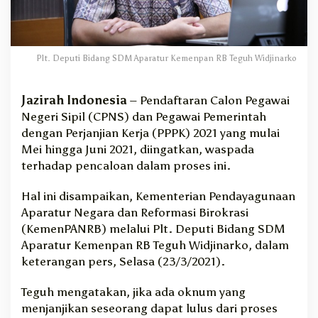
P
P
P
K
Plt. Deputi Bidang SDM Aparatur Kemenpan RB Teguh Widjinarko
1
,
3
Jazirah Indonesia
– Pendaftaran Calon Pegawai
j
Negeri Sipil (CPNS) dan Pegawai Pemerintah
u
dengan Perjanjian Kerja (PPPK) 2021 yang mulai
t
Mei hingga Juni 2021, diingatkan, waspada
a
,
terhadap pencaloan dalam proses ini.
K
e
Hal ini disampaikan, Kementerian Pendayagunaan
m
Aparatur Negara dan Reformasi Birokrasi
e
(KemenPANRB) melalui Plt. Deputi Bidang SDM
n
Aparatur Kemenpan RB Teguh Widjinarko, dalam
P
keterangan pers, Selasa (23/3/2021).
A
N
R
Teguh mengatakan, jika ada oknum yang
B
menjanjikan seseorang dapat lulus dari proses
;