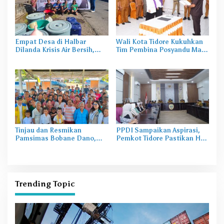
Empat Desa di Halbar
Wali Kota Tidore Kukuhkan
Dilanda Krisis Air Bersih,
Tim Pembina Posyandu Masa
Irine Salurkan 80 Ribu Liter
Bakti 2025–2029
Air
Tinjau dan Resmikan
PPDI Sampaikan Aspirasi,
Pamsimas Bobane Dano,
Pemkot Tidore Pastikan Hak
Irine Dorong Pengelolaan Air
Perangkat Desa Terpenuhi
Bersih Berkelanjutan
Trending Topic