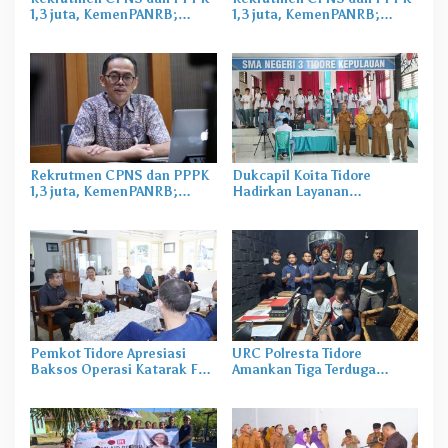
1,3 juta, KemenPANRB;
1,3 juta, KemenPANRB;
Waspada Pencaloan
Waspada Pencaloan
Rekrutmen CPNS dan PPPK
Dukcapil Koita Tidore
1,3 juta, KemenPANRB;
Hadirkan Layanan
Waspada Pencaloan
Perekaman KTP-el di
Sekolah
Pemkot Tidore Apresiasi
URC Polresta Tidore
Baksos Operasi Katarak FK-
Amankan Tiga Terduga
KMK UGM
Pelaku Pengerusakan di
Tongowai