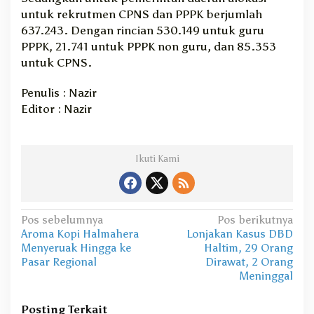
untuk rekrutmen CPNS dan PPPK berjumlah
637.243. Dengan rincian 530.149 untuk guru
PPPK, 21.741 untuk PPPK non guru, dan 85.353
untuk CPNS.
Penulis : Nazir
Editor : Nazir
Ikuti Kami
N
Pos sebelumnya
Pos berikutnya
Aroma Kopi Halmahera
Lonjakan Kasus DBD
a
Menyeruak Hingga ke
Haltim, 29 Orang
v
Pasar Regional
Dirawat, 2 Orang
Meninggal
i
g
Posting Terkait