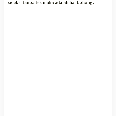
seleksi tanpa tes maka adalah hal bohong.
W
a
s
p
a
d
a
P
e
n
c
a
l
o
a
n