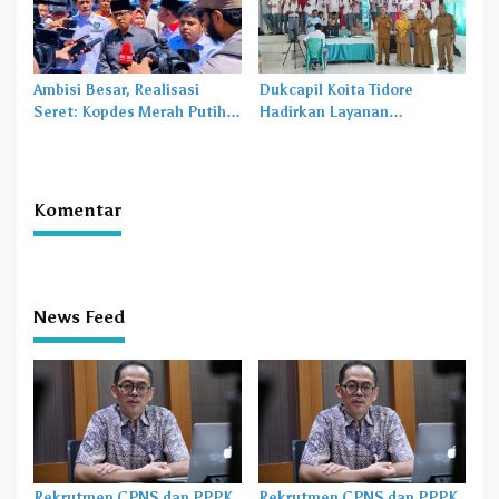
Ambisi Besar, Realisasi
Dukcapil Koita Tidore
Seret: Kopdes Merah Putih
Hadirkan Layanan
Terhambat di Daerah
Perekaman KTP-el di
Sekolah
Komentar
News Feed
Rekrutmen CPNS dan PPPK
Rekrutmen CPNS dan PPPK