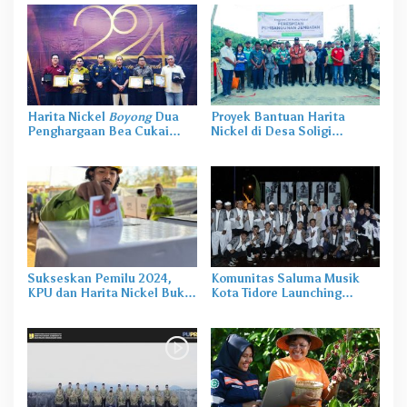
Harita Nickel
Boyong
Dua
Proyek Bantuan Harita
Penghargaan Bea Cukai
Nickel di Desa Soligi
Award 2024
Diresmikan Bupati Halsel
Sukseskan Pemilu 2024,
Komunitas Saluma Musik
KPU dan Harita Nickel Buka
Kota Tidore Launching
TPS Khusus Karyawan di Obi
Sound of Spice