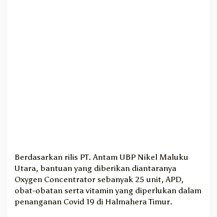
t
u
a
n
P
e
n
a
n
g
a
n
a
n
C
o
Berdasarkan rilis PT. Antam UBP Nikel Maluku
v
Utara, bantuan yang diberikan diantaranya
i
Oxygen Concentrator sebanyak 25 unit, APD,
d
obat-obatan serta vitamin yang diperlukan dalam
-
1
penanganan Covid 19 di Halmahera Timur.
9