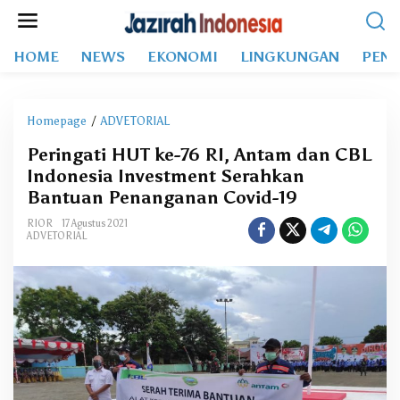
L
e
w
HOME
NEWS
EKONOMI
LINGKUNGAN
PEND
a
t
i
k
Homepage
/
ADVETORIAL
P
e
e
k
Peringati HUT ke-76 RI, Antam dan CBL
r
o
Indonesia Investment Serahkan
i
n
n
Bantuan Penanganan Covid-19
t
g
e
RIOR
17 Agustus 2021
a
ADVETORIAL
n
t
i
H
U
T
k
e
-
7