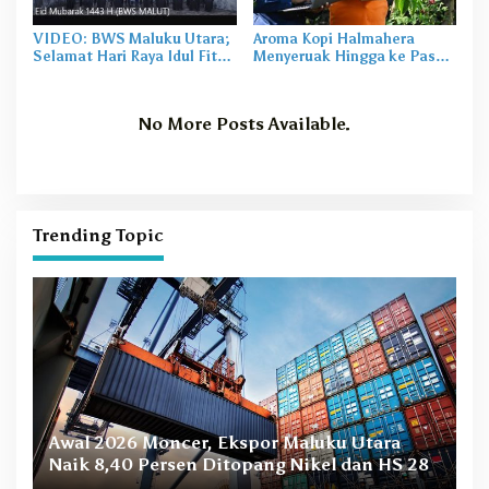
VIDEO: BWS Maluku Utara;
Aroma Kopi Halmahera
Selamat Hari Raya Idul Fitri
Menyeruak Hingga ke Pasar
1443 H
Regional
No More Posts Available.
Trending Topic
B
Awal 2026 Moncer, Ekspor Maluku Utara
M
Naik 8,40 Persen Ditopang Nikel dan HS 28