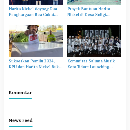
Harita Nickel
Boyong
Dua
Proyek Bantuan Harita
Penghargaan Bea Cukai
Nickel di Desa Soligi
Award 2024
Diresmikan Bupati Halsel
Sukseskan Pemilu 2024,
Komunitas Saluma Musik
KPU dan Harita Nickel Buka
Kota Tidore Launching
TPS Khusus Karyawan di Obi
Sound of Spice
Komentar
News Feed