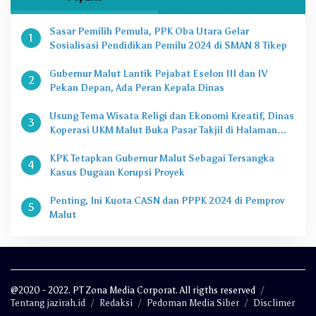
Sasar Pemilih Pemula, PPK Oba Utara Gelar
1
Sosialisasi Pendidikan Pemilu 2024 di SMAN 8 Tikep
Gubernur Malut Lantik Pejabat Eselon III dan IV
2
Pekan Depan, Ada Peran Kepala Dinas
Usung Tema Wisata Religi dan Ekonomi Kreatif, Dinas
3
Koperasi UKM Malut Buka Pasar Takjil di Halaman
Masjid Raya Sofifi
KPK Tetapkan Gubernur Malut Sebagai Tersangka
4
Kasus Dugaan Korupsi Proyek
Penting, Ini Kuota CASN dan PPPK 2024 di Pemprov
5
Malut
@2020 - 2022. PT Zona Media Corporat. All rigths reserved
Tentang jazirah.id
Redaksi
Pedoman Media Siber
Disclimer