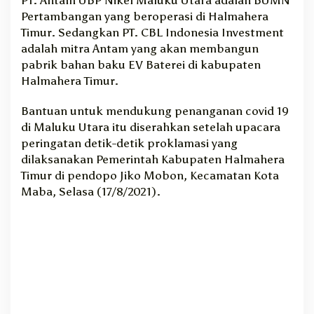
a
Pertambangan yang beroperasi di Halmahera
I
Timur. Sedangkan PT. CBL Indonesia Investment
n
adalah mitra Antam yang akan membangun
v
pabrik bahan baku EV Baterei di kabupaten
e
Halmahera Timur.
s
t
Bantuan untuk mendukung penanganan covid 19
m
di Maluku Utara itu diserahkan setelah upacara
e
n
peringatan detik-detik proklamasi yang
t
dilaksanakan Pemerintah Kabupaten Halmahera
S
Timur di pendopo Jiko Mobon, Kecamatan Kota
e
Maba, Selasa (17/8/2021).
r
a
h
k
a
n
B
a
n