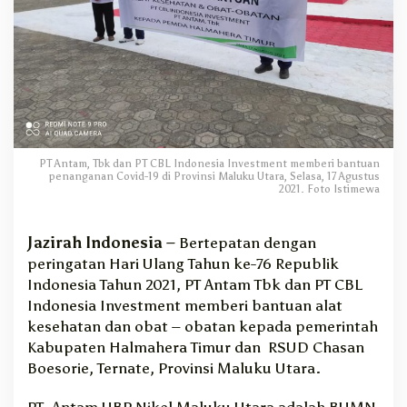
6
R
I
,
A
n
t
a
m
PT Antam, Tbk dan PT CBL Indonesia Investment memberi bantuan
d
penanganan Covid-19 di Provinsi Maluku Utara, Selasa, 17 Agustus
a
2021. Foto Istimewa
n
C
Jazirah Indonesia –
Bertepatan dengan
B
peringatan Hari Ulang Tahun ke-76 Republik
L
I
Indonesia Tahun 2021, PT Antam Tbk dan PT CBL
n
Indonesia Investment memberi bantuan alat
d
kesehatan dan obat – obatan kepada pemerintah
o
Kabupaten Halmahera Timur dan RSUD Chasan
n
Boesorie, Ternate, Provinsi Maluku Utara.
e
s
PT. Antam UBP Nikel Maluku Utara adalah BUMN
i