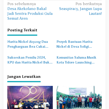
N
Pos sebelumnya
Pos berikutnya
Desa Akekolano Bakal
Seaspiracy, Jangan Lupa
a
Jadi Sentra Produksi Gula
Lautan!
v
Semut Aren
i
Posting Terkait
g
a
Harita Nickel
Boyong
Dua
Proyek Bantuan Harita
s
Penghargaan Bea Cukai
Nickel di Desa Soligi
Award 2024
Diresmikan Bupati Halsel
i
Sukseskan Pemilu 2024,
Komunitas Saluma Musik
p
KPU dan Harita Nickel Buka
Kota Tidore Launching
o
TPS Khusus Karyawan di Obi
Sound of Spice
s
Jangan Lewatkan