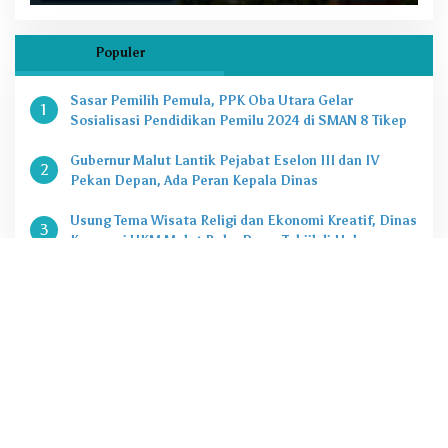
Populer
Sasar Pemilih Pemula, PPK Oba Utara Gelar
1
Sosialisasi Pendidikan Pemilu 2024 di SMAN 8 Tikep
Gubernur Malut Lantik Pejabat Eselon III dan IV
2
Pekan Depan, Ada Peran Kepala Dinas
Usung Tema Wisata Religi dan Ekonomi Kreatif, Dinas
3
Koperasi UKM Malut Buka Pasar Takjil di Halaman
Masjid Raya Sofifi
KPK Tetapkan Gubernur Malut Sebagai Tersangka
4
Kasus Dugaan Korupsi Proyek
Penting, Ini Kuota CASN dan PPPK 2024 di Pemprov
5
Malut