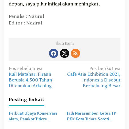
depan, saya pikir inflasi akan meningkat.
Penulis : Nazirul
Editor : Nazirul
Ikuti Kami
N
Pos sebelumnya
Pos berikutnya
Kuil Matahari Firaun
Cafe Asia Exhibition 2021,
a
Berusia 4.500 Tahun
Indonesia Disebut
v
Ditemukan Arkeolog
Berpeluang Besar
i
Posting Terkait
g
a
Perkuat Upaya Konservasi
Jadi Narasumber, Ketua TP
s
Alam, Pemkot Tidore
PKK Kota Tidore Soroti
Gandeng Burung Indonesia
Pentingnya Pola Asuh dalam
i