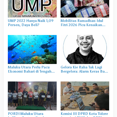
UMP 2022 Hanya Naik 1,09
Mobilitas Ramadhan-Idul
Persen, Daya Beli?
Fitri 2026 Picu Kenaikan
Kebutuhan Uang Tunai di
Malut
Maluku Utara Perlu Pacu
Gelora Kie Raha Tak Lagi
Ekonomi Bahari di Tengah
Bergelora: Alarm Keras Bagi
Ledakan Nikel
Malut United
PORDI Maluku Utara
Komisi III DPRD Kota Tidore