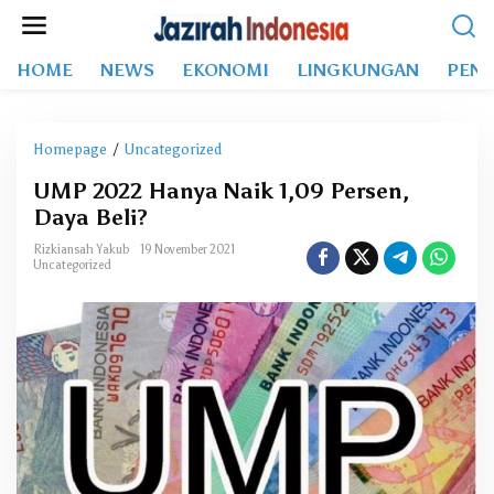
L
e
w
HOME
NEWS
EKONOMI
LINGKUNGAN
PEND
a
t
i
k
Homepage
/
Uncategorized
U
e
M
k
UMP 2022 Hanya Naik 1,09 Persen,
P
o
Daya Beli?
2
n
0
t
Rizkiansah Yakub
19 November 2021
2
Uncategorized
e
2
n
H
a
n
y
a
N
a
i
k