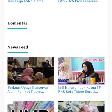
Jam Kerja ASN Selama
Fitri 2026 Picu Kenaikan
Ramadhan 2026, Simak
Kebutuhan Uang Tunai di
Rinciannya!
Malut
Komentar
News Feed
Perkuat Upaya Konservasi
Jadi Narasumber, Ketua TP
Alam, Pemkot Tidore
PKK Kota Tidore Soroti
Gandeng Burung Indonesia
Pentingnya Pola Asuh dalam
Susun Profil Kehati
Perlindungan Anak