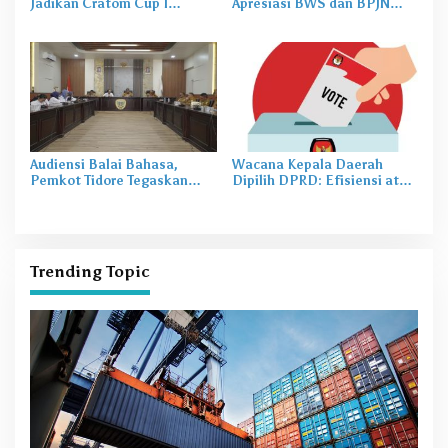
Jadikan Cratom Cup I
Apresiasi BWS dan BPJN
Mareku Ajang Seleksi Atlet
Atas Terealisasi Sejumlah
Proyek Strategis
Audiensi Balai Bahasa,
Wacana Kepala Daerah
Pemkot Tidore Tegaskan
Dipilih DPRD: Efisiensi atau
Bahasa Tidore Identitas
Kemunduran Demokrasi ?
Daerah
Trending Topic
B