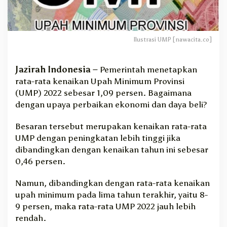
1
,
0
9
Ilustrasi UMP [nawacita.co]
P
e
r
Jazirah Indonesia –
Pemerintah menetapkan
s
rata-rata kenaikan Upah Minimum Provinsi
e
(UMP) 2022 sebesar 1,09 persen. Bagaimana
n
dengan upaya perbaikan ekonomi dan daya beli?
,
D
Besaran tersebut merupakan kenaikan rata-rata
a
y
UMP dengan peningkatan lebih tinggi jika
a
dibandingkan dengan kenaikan tahun ini sebesar
B
0,46 persen.
e
l
Namun, dibandingkan dengan rata-rata kenaikan
i
upah minimum pada lima tahun terakhir, yaitu 8-
?
9 persen, maka rata-rata UMP 2022 jauh lebih
rendah.