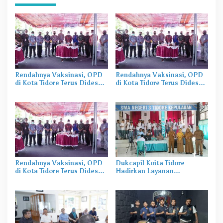
Rendahnya Vaksinasi, OPD
Rendahnya Vaksinasi, OPD
di Kota Tidore Terus Didesak
di Kota Tidore Terus Didesak
Kejar Target
Kejar Target
Rendahnya Vaksinasi, OPD
Dukcapil Koita Tidore
di Kota Tidore Terus Didesak
Hadirkan Layanan
Kejar Target
Perekaman KTP-el di
Sekolah