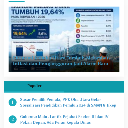
Ekonomi Maluku Utara Tumbuh Melambat,
Inflasi dan Pengangguran Jadi Alarm Baru
Populer
Sasar Pemilih Pemula, PPK Oba Utara Gelar
1
Sosialisasi Pendidikan Pemilu 2024 di SMAN 8 Tikep
Gubernur Malut Lantik Pejabat Eselon III dan IV
2
Pekan Depan, Ada Peran Kepala Dinas