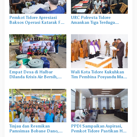
Pemkot Tidore Apresiasi
URC Polresta Tidore
Baksos Operasi Katarak FK-
Amankan Tiga Terduga
KMK UGM
Pelaku Pengerusakan di
Tongowai
Empat Desa di Halbar
Wali Kota Tidore Kukuhkan
Dilanda Krisis Air Bersih,
Tim Pembina Posyandu Masa
Irine Salurkan 80 Ribu Liter
Bakti 2025–2029
Air
Tinjau dan Resmikan
PPDI Sampaikan Aspirasi,
Pamsimas Bobane Dano,
Pemkot Tidore Pastikan Hak
Irine Dorong Pengelolaan Air
Perangkat Desa Terpenuhi