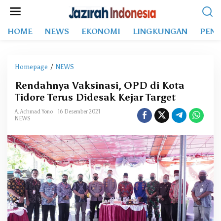
L
e
w
HOME
NEWS
EKONOMI
LINGKUNGAN
PEND
a
t
i
k
Homepage
/
NEWS
R
e
e
k
Rendahnya Vaksinasi, OPD di Kota
n
o
Tidore Terus Didesak Kejar Target
d
n
a
t
A. Achmad Yono
16 Desember 2021
h
NEWS
e
n
n
y
a
V
a
k
s
i
n
a