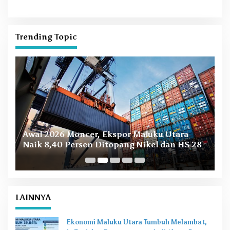
Bersih Berkelanjutan
Trending Topic
B
Awal 2026 Moncer, Ekspor Maluku Utara
M
Naik 8,40 Persen Ditopang Nikel dan HS 28
LAINNYA
Ekonomi Maluku Utara Tumbuh Melambat,