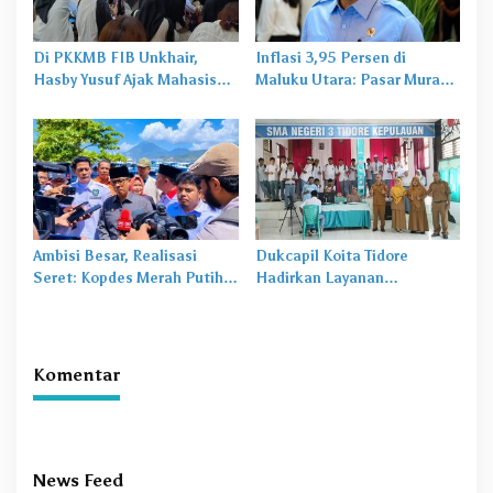
Di PKKMB FIB Unkhair,
Inflasi 3,95 Persen di
Hasby Yusuf Ajak Mahasiswa
Maluku Utara: Pasar Murah
Bangun Karakter Lewat
Jadi
Obat Lama
untuk
Budaya dan Literasi
Masalah Baru
Ambisi Besar, Realisasi
Dukcapil Koita Tidore
Seret: Kopdes Merah Putih
Hadirkan Layanan
Terhambat di Daerah
Perekaman KTP-el di
Sekolah
Komentar
News Feed