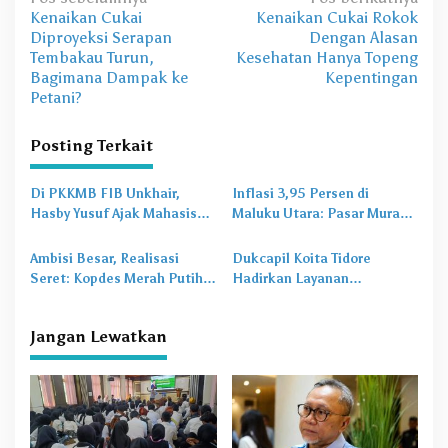
N
Kenaikan Cukai
Kenaikan Cukai Rokok
a
Diproyeksi Serapan
Dengan Alasan
v
Tembakau Turun,
Kesehatan Hanya Topeng
Bagimana Dampak ke
Kepentingan
i
Petani?
g
a
Posting Terkait
s
Di PKKMB FIB Unkhair,
Inflasi 3,95 Persen di
i
Hasby Yusuf Ajak Mahasiswa
Maluku Utara: Pasar Murah
p
Bangun Karakter Lewat
Jadi
Obat Lama
untuk
Budaya dan Literasi
Masalah Baru
o
Ambisi Besar, Realisasi
Dukcapil Koita Tidore
Seret: Kopdes Merah Putih
Hadirkan Layanan
s
Terhambat di Daerah
Perekaman KTP-el di
Sekolah
Jangan Lewatkan