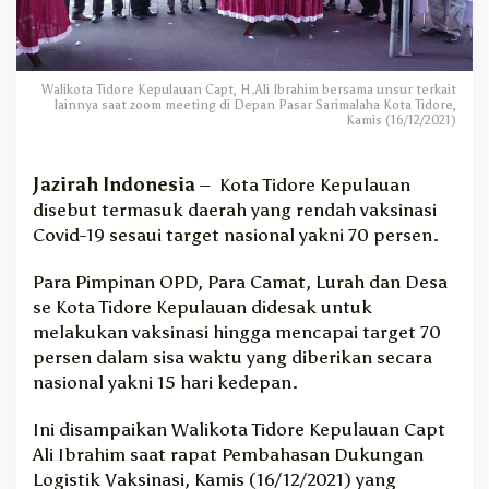
s
i
,
O
Walikota Tidore Kepulauan Capt, H.Ali Ibrahim bersama unsur terkait
P
lainnya saat zoom meeting di Depan Pasar Sarimalaha Kota Tidore,
D
Kamis (16/12/2021)
d
i
Jazirah Indonesia
– Kota Tidore Kepulauan
K
o
disebut termasuk daerah yang rendah vaksinasi
t
Covid-19 sesaui target nasional yakni 70 persen.
a
T
Para Pimpinan OPD, Para Camat, Lurah dan Desa
i
se Kota Tidore Kepulauan didesak untuk
d
melakukan vaksinasi hingga mencapai target 70
o
persen dalam sisa waktu yang diberikan secara
r
nasional yakni 15 hari kedepan.
e
T
e
Ini disampaikan Walikota Tidore Kepulauan Capt
r
Ali Ibrahim saat rapat Pembahasan Dukungan
u
Logistik Vaksinasi, Kamis (16/12/2021) yang
s