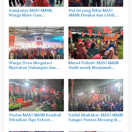
Kampanye MASI AMAN,
Hal Ini yang Bikin MASI
Warga Mare Gam
AMAN Disukai dan Lebih
Sampaikan Dukungan dan
Dikenal
Usulan
Warga Desa Akeguraci
Murad Polisiri: MASI AMAN
Nyatakan Dukungan dan
Hadir untuk Menjawab
Siap Menangkan MASI AMAN
Harapan Rakyat
Paslon MASI AMAN Kembali
Saiful Abubakar: MASI AMAN
Tekankan Tiga Sektor
Sangat Pantas Menang di
Penting Saat Kampanye di
Kelurahan Mareku
Somahode