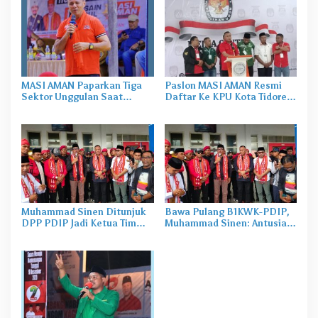
MASI AMAN Paparkan Tiga
Paslon MASI AMAN Resmi
Sektor Unggulan Saat
Daftar Ke KPU Kota Tidore
Blusukan di Jiko Cobo
Kepulauan
Muhammad Sinen Ditunjuk
Bawa Pulang B1KWK-PDIP,
DPP PDIP Jadi Ketua Tim
Muhammad Sinen: Antusias
Husain-Asrul
Masyarakat Terhadap Sultan
Begitu Tinggi