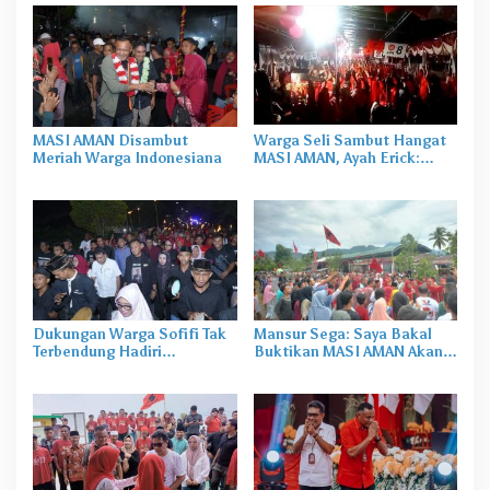
MASI AMAN Disambut
Warga Seli Sambut Hangat
Meriah Warga Indonesiana
MASI AMAN, Ayah Erick:
Seperti Pulang ke Rumah
Sendiri
Dukungan Warga Sofifi Tak
Mansur Sega: Saya Bakal
Terbendung Hadiri
Buktikan MASI AMAN Akan
Kampanye Paslon MASI-
Menang Telak di Desa Kosa
AMAN