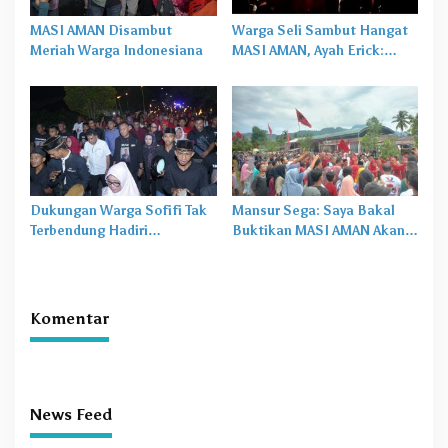
MASI AMAN Disambut
Warga Seli Sambut Hangat
Meriah Warga Indonesiana
MASI AMAN, Ayah Erick:
Seperti Pulang ke Rumah
Sendiri
Dukungan Warga Sofifi Tak
Mansur Sega: Saya Bakal
Terbendung Hadiri
Buktikan MASI AMAN Akan
Kampanye Paslon MASI-
Menang Telak di Desa Kosa
AMAN
Komentar
News Feed