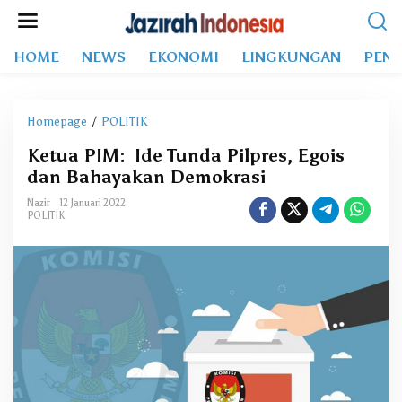
L
e
w
HOME
NEWS
EKONOMI
LINGKUNGAN
PEND
a
t
i
k
Homepage
/
POLITIK
K
e
e
k
Ketua PIM: Ide Tunda Pilpres, Egois
t
o
dan Bahayakan Demokrasi
u
n
a
t
Nazir
12 Januari 2022
P
POLITIK
e
I
n
M
:
I
d
e
T
u
n