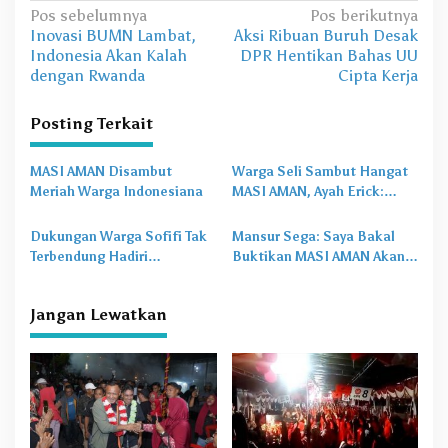
N
Pos sebelumnya
Pos berikutnya
Inovasi BUMN Lambat,
Aksi Ribuan Buruh Desak
a
Indonesia Akan Kalah
DPR Hentikan Bahas UU
v
dengan Rwanda
Cipta Kerja
i
Posting Terkait
g
a
MASI AMAN Disambut
Warga Seli Sambut Hangat
s
Meriah Warga Indonesiana
MASI AMAN, Ayah Erick:
Seperti Pulang ke Rumah
i
Sendiri
Dukungan Warga Sofifi Tak
Mansur Sega: Saya Bakal
p
Terbendung Hadiri
Buktikan MASI AMAN Akan
o
Kampanye Paslon MASI-
Menang Telak di Desa Kosa
AMAN
s
Jangan Lewatkan