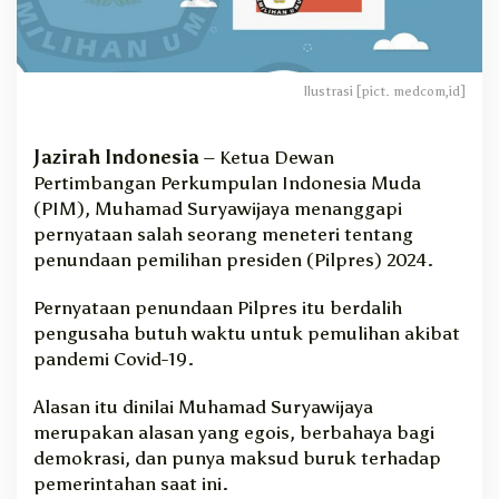
d
a
P
i
Ilustrasi [pict. medcom,id]
l
p
r
Jazirah Indonesia
– Ketua Dewan
e
Pertimbangan Perkumpulan Indonesia Muda
s
(PIM), Muhamad Suryawijaya menanggapi
,
pernyataan salah seorang meneteri tentang
E
g
penundaan pemilihan presiden (Pilpres) 2024.
o
i
Pernyataan penundaan Pilpres itu berdalih
s
pengusaha butuh waktu untuk pemulihan akibat
d
pandemi Covid-19.
a
n
Alasan itu dinilai Muhamad Suryawijaya
B
merupakan alasan yang egois, berbahaya bagi
a
h
demokrasi, dan punya maksud buruk terhadap
a
pemerintahan saat ini.
y