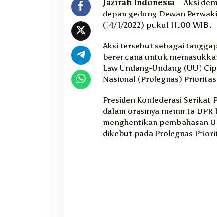
Jazirah Indonesia
– Aksi dem
h
depan gedung Dewan Perwakil
a
(14/1/2022) pukul 11.00 WIB.
s
U
Aksi tersebut sebagai tanggap
U
C
berencana untuk memasukka
i
Law Undang-Undang (UU) Cipta
p
Nasional (Prolegnas) Prioritas
t
a
Presiden Konfederasi Serikat P
K
dalam orasinya meminta DPR
e
menghentikan pembahasan UU 
r
dikebut pada Prolegnas Priori
j
a