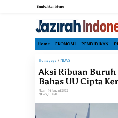
L
Tambahkan Menu
e
w
a
t
i
k
e
Home
EKONOMI
PENDIDIKAN
P
k
o
n
t
Homepage
/
NEWS
A
e
k
Aksi Ribuan Buruh
n
s
i
Bahas UU Cipta Ker
R
i
Nazir
14 Januari 2022
b
NEWS
,
UTAMA
u
a
n