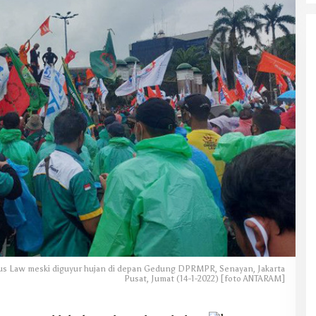
bus Law meski diguyur hujan di depan Gedung DPRMPR, Senayan, Jakarta
Pusat, Jumat (14-1-2022) [foto ANTARAM]