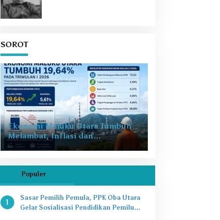
SOROT
Ekonomi Maluku Utara Tumbuh
Melambat, Inflasi dan
Pengangguran Jadi Alarm Baru
Populer
Sasar Pemilih Pemula, PPK Oba Utara
1
Gelar Sosialisasi Pendidikan Pemilu
2024 di SMAN 8 Tikep