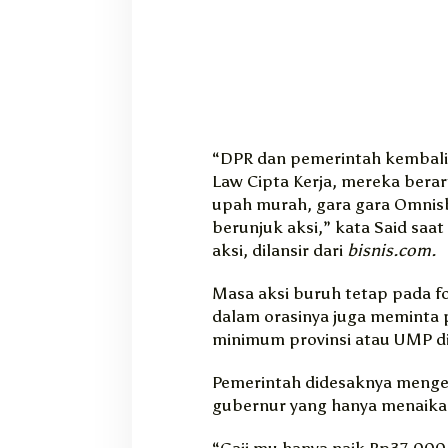
“DPR dan pemerintah kembal
Law Cipta Kerja, mereka berar
upah murah, gara gara Omnis
berunjuk aksi,” kata Said saa
aksi, dilansir dari
bisnis.com.
Masa aksi buruh tetap pada fo
dalam orasinya juga meminta 
minimum provinsi atau UMP di
Pemerintah didesaknya menge
gubernur yang hanya menaikan
“Gaji mu hanya naik Rp37.000,