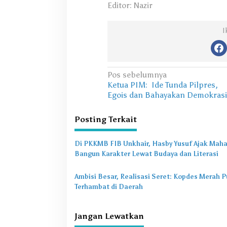
Editor: Nazir
I
N
Pos sebelumnya
Ketua PIM: Ide Tunda Pilpres,
a
Egois dan Bahayakan Demokrasi
v
i
Posting Terkait
g
Di PKKMB FIB Unkhair, Hasby Yusuf Ajak Mah
a
Bangun Karakter Lewat Budaya dan Literasi
s
i
Ambisi Besar, Realisasi Seret: Kopdes Merah P
Terhambat di Daerah
p
o
Jangan Lewatkan
s