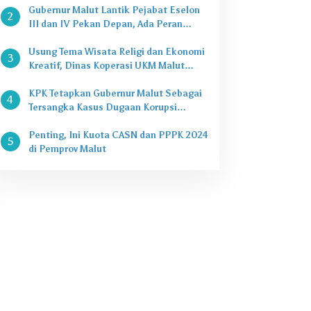
Gubernur Malut Lantik Pejabat Eselon
2
III dan IV Pekan Depan, Ada Peran
Kepala Dinas
Usung Tema Wisata Religi dan Ekonomi
3
Kreatif, Dinas Koperasi UKM Malut
Buka Pasar Takjil di Halaman Masjid
Raya Sofifi
KPK Tetapkan Gubernur Malut Sebagai
4
Tersangka Kasus Dugaan Korupsi
Proyek
Penting, Ini Kuota CASN dan PPPK 2024
5
di Pemprov Malut