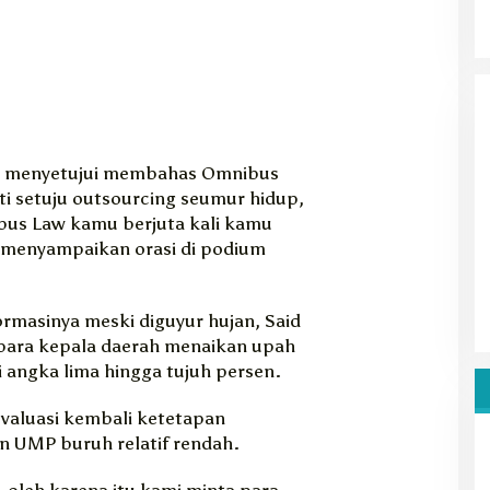
i menyetujui membahas Omnibus
ti setuju outsourcing seumur hidup,
bus Law kamu berjuta kali kamu
t menyampaikan orasi di podium
rmasinya meski diguyur hujan, Said
para kepala daerah menaikan upah
 angka lima hingga tujuh persen.
valuasi kembali ketetapan
 UMP buruh relatif rendah.
 oleh karena itu kami minta para