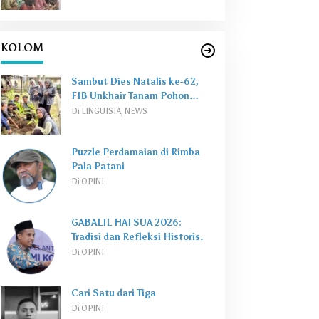
KOLOM
Sambut Dies Natalis ke-62,
FIB Unkhair Tanam Pohon
Perkuat
Green Campus
Di LINGUISTA, NEWS
Puzzle Perdamaian di Rimba
Pala Patani
Di OPINI
GABALIL HAI SUA 2026:
Tradisi dan Refleksi Historis.
Di OPINI
Cari Satu dari Tiga
Di OPINI