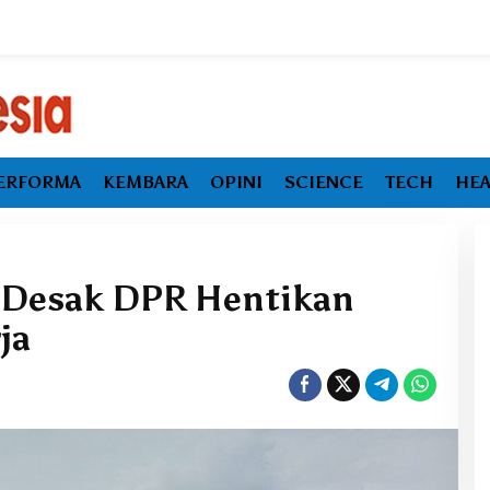
ERFORMA
KEMBARA
OPINI
SCIENCE
TECH
HEA
 Desak DPR Hentikan
ja
Ekonomi Maluku Utara Tumbuh
Melambat, Inflasi dan
Pengangguran Jadi Alarm Baru