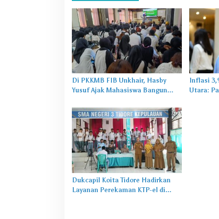
Di PKKMB FIB Unkhair, Hasby
Inflasi 3
Yusuf Ajak Mahasiswa Bangun
Utara: Pa
Karakter Lewat Budaya dan
untuk Ma
Literasi
Dukcapil Koita Tidore Hadirkan
Layanan Perekaman KTP-el di
Sekolah