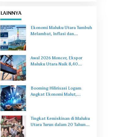
LAINNYA
Ekonomi Maluku Utara Tumbuh
Melambat, Inflasi dan
Pengangguran Jadi Alarm Baru
Awal 2026 Moncer, Ekspor
Maluku Utara Naik 8,40
Persen Ditopang Nikel dan HS
28
Booming Hilirisasi Logam
Angkat Ekonomi Malut,
Tantangan Sosial Masih Ada
Tingkat Kemiskinan di Maluku
Utara Turun dalam 20 Tahun
Terakhir