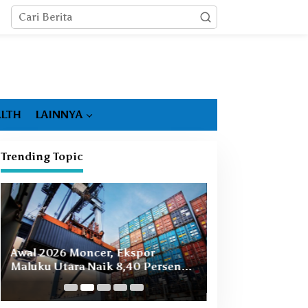
LTH
LAINNYA
Trending Topic
Booming Hiliris
Awal 2026 Moncer, Ekspor
Ekonomi Malut, 
Maluku Utara Naik 8,40 Persen
Masih Ada
Ditopang Nikel dan HS 28