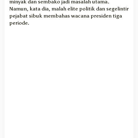
minyak dan sembako jadi masalah utama.
u
Namun, kata dia, malah elite politik dan segelintir
r
pejabat sibuk membahas wacana presiden tiga
a
periode.
b
a
y
a
S
e
m
p
a
t
L
u
m
p
u
h