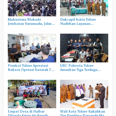
Mahasiswa Blokade
Dukcapil Koita Tidore
Jembatan Suramadu, Jalur
Hadirkan Layanan
Surabaya Sempat Lumpuh
Perekaman KTP-el di
Sekolah
Pemkot Tidore Apresiasi
URC Polresta Tidore
Baksos Operasi Katarak FK-
Amankan Tiga Terduga
KMK UGM
Pelaku Pengerusakan di
Tongowai
Empat Desa di Halbar
Wali Kota Tidore Kukuhkan
Dilanda Krisis Air Bersih,
Tim Pembina Posyandu Masa