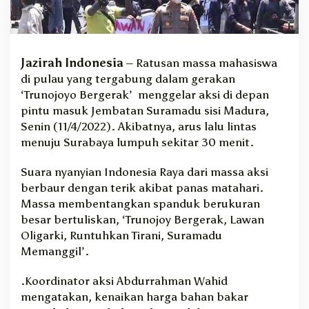
J
e
m
b
a
Jazirah Indonesia
– Ratusan massa mahasiswa
t
di pulau yang tergabung dalam gerakan
a
‘Trunojoyo Bergerak’ menggelar aksi di depan
n
pintu masuk Jembatan Suramadu sisi Madura,
S
Senin (11/4/2022). Akibatnya, arus lalu lintas
u
menuju Surabaya lumpuh sekitar 30 menit.
r
a
Suara nyanyian Indonesia Raya dari massa aksi
m
a
berbaur dengan terik akibat panas matahari.
d
Massa membentangkan spanduk berukuran
u
besar bertuliskan, ‘Trunojoy Bergerak, Lawan
,
Oligarki, Runtuhkan Tirani, Suramadu
J
Memanggil’.
a
l
.Koordinator aksi Abdurrahman Wahid
u
r
mengatakan, kenaikan harga bahan bakar
S