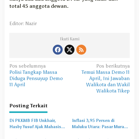
total 45 anggota dewan.
Editor: Nazir
Ikuti Kami
N
Pos sebelumnya
Pos berikutnya
Polisi Tangkap Massa
Temui Massa Demo 11
a
Diduga Pensuyup Demo
April, Ini Jawaban
v
11 April
Walikota dan Wakil
Walikota Tikep
i
g
Posting Terkait
a
s
Di PKKMB FIB Unkhair,
Inflasi 3,95 Persen di
Hasby Yusuf Ajak Mahasiswa
Maluku Utara: Pasar Murah
i
Bangun Karakter Lewat
Jadi
Obat Lama
untuk