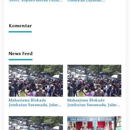
Seret: Kopdes Merah Putih
Hadirkan Layanan
Terhambat di Daerah
Perekaman KTP-el di
Sekolah
Komentar
News Feed
Mahasiswa Blokade
Mahasiswa Blokade
Jembatan Suramadu, Jalur
Jembatan Suramadu, Jalur
Surabaya Sempat Lumpuh
Surabaya Sempat Lumpuh