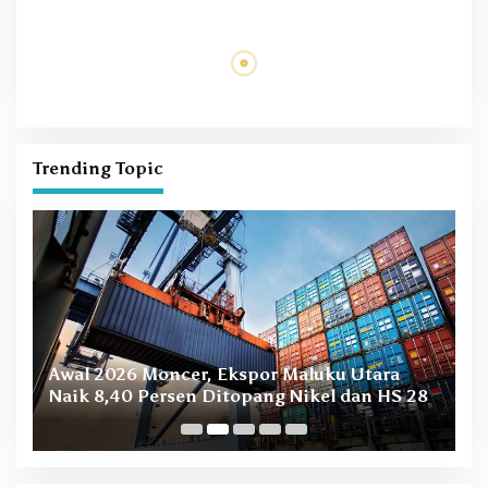
Persen
Tidore Mulai Rusak
Kelangkaan BBM di Tidore,
Cerita Jaksa Usut Kasus
Siapa yang Bertanggung
Korupsi Bantuan DID di
Jawab?
Dinas Pertanian Kota Tidore
Tahun 2020
Pendaftaran Seleksi PPPK
Sidang Putusan Eks
Kota Tidore Resmi Dibuka,
Gubernur Maluku Utara
Honorer Jadi Prioritas
Ditunda Pekan Depan,
Ajudannya Divonis 4,6 Tahun
Penjara
Trending Topic