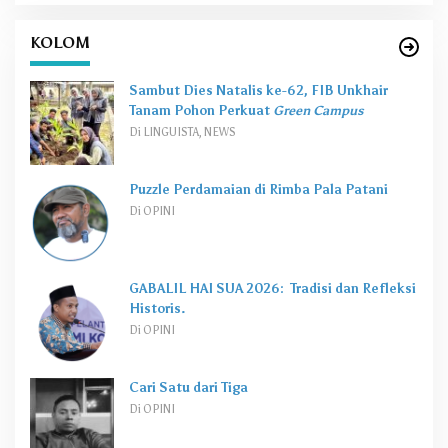
Naik 8,40 Persen Ditopang Nikel dan HS 28
Booming Hilirisasi Logam Angkat Ekonomi
Malut, Tantangan Sosial Masih Ada
Tingkat Kemiskinan di Maluku Utara Turun
dalam 20 Tahun Terakhir
KOLOM
Sambut Dies Natalis ke-62, FIB Unkhair
Tanam Pohon Perkuat
Green Campus
Di LINGUISTA, NEWS