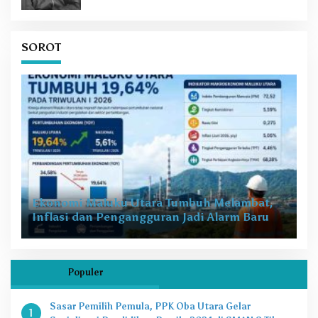
Puzzle Perdamaian di Rimba Pala Patani
Di OPINI
GABALIL HAI SUA 2026: Tradisi dan Refleksi
Historis.
Di OPINI
Cari Satu dari Tiga
Di OPINI
SOROT