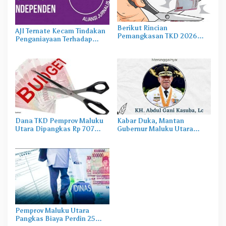
Berikut Rincian
AJI Ternate Kecam Tindakan
Pemangkasan TKD 2026
Penganiayaan Terhadap
untuk Pemprov dan 10
Jurnalis Cermat di Tidore
Kabupaten/Kota di Maluku
Utara
Dana TKD Pemprov Maluku
Kabar Duka, Mantan
Utara Dipangkas Rp 707
Gubernur Maluku Utara
Miliar
Abdul Gani Kasuba
Meninggal Dunia
Pemprov Maluku Utara
Belum Lama Dibangun,
Pangkas Biaya Perdin 25
Gedung Baru Bapenda Kota