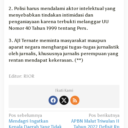
2. Polisi harus mendalami aktor intelektual yang
menyebabkan tindakan intimidasi dan
penganiayaan karena terbukti melanggar UU
Nomor 40 Tahun 1999 tentang Pers.
3. AJI Ternate meminta masyarakat maupun
aparat negara menghargai tugas-tugas jurnalistik
oleh jurnalis, khususnya jurnalis perempuan yang
rentan mendapat kekerasan. (**)
Editor: RIOR
Ikuti Kami
N
Pos sebelumnya
Pos berikutnya
Mendagri Ingatkan
APBN Malut Triwulan II
a
Kepala Daerah Yang Tidak
Tahun 2022 Defisit Rp