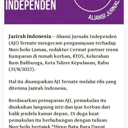
i
n
d
a
k
a
Jazirah Indonesia
– Aliansi Jurnalis Independen
n
(AJI) Ternate mengecam penganiayaan terhadap
P
e
Nurcholis Lamau, redaktur Cermat partner resmi
n
Kumparan di rumah korban, RT05, Kelurahan
g
Rum Balibunga, Kota Tidore Kepulauan, Rabu
a
(31/8/2022).
n
i
Hal itu disampaikan AJI Ternate melalui rilis yang
a
diterima Jazirah Indonesia.
y
a
a
Berdasarkan pemaparan AJI, pemukulan itu
n
disaksikan langsung istri dan ipar korban dari
T
balik jendela kamar depan. Di duga kuat
e
pemukulan itu berhubungan dengan tulisan
r
Nurcholis bertajuk “Hirup Batu Bara Dapat
h