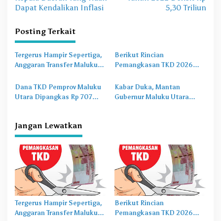
v
Dapat Kendalikan Inflasi
5,30 Triliun
i
Posting Terkait
g
a
Tergerus Hampir Sepertiga,
Berikut Rincian
s
Anggaran Transfer Maluku
Pemangkasan TKD 2026
Utara 2026 Tertekan Berat
untuk Pemprov dan 10
i
Kabupaten/Kota di Maluku
Dana TKD Pemprov Maluku
Kabar Duka, Mantan
p
Utara
Utara Dipangkas Rp 707
Gubernur Maluku Utara
o
Miliar
Abdul Gani Kasuba
Meninggal Dunia
s
Jangan Lewatkan
Tergerus Hampir Sepertiga,
Berikut Rincian
Anggaran Transfer Maluku
Pemangkasan TKD 2026