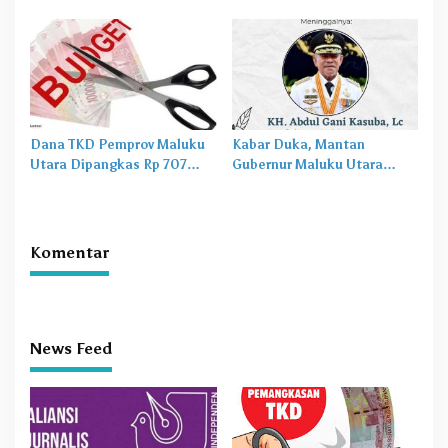
Utara 2026 Tertekan Berat
untuk Pemprov dan 10
Kabupaten/Kota di Maluku
Utara
Dana TKD Pemprov Maluku
Kabar Duka, Mantan
Utara Dipangkas Rp 707
Gubernur Maluku Utara
Miliar
Abdul Gani Kasuba
Meninggal Dunia
Komentar
News Feed