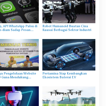
p, API WhatsApp Palsu di
Robot Humanoid Buatan Cina
-diam Sadap Pesan
Kuasai Berbagai Sektor Industri
a
ya Pengelolaan Website
Pertamina Siap Kembangkan
D Guna Mendukung
Ekosistem Baterai EV
Publik di Maluku Utara