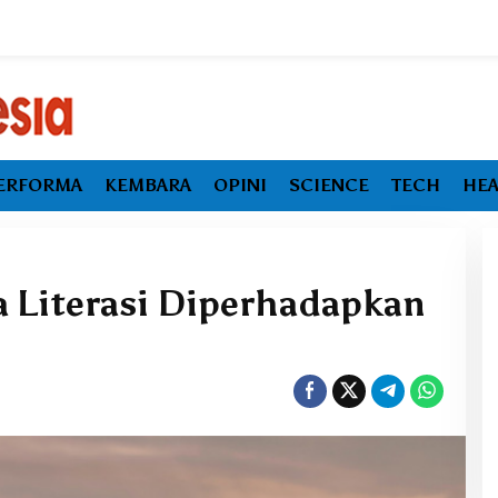
ERFORMA
KEMBARA
OPINI
SCIENCE
TECH
HEA
Literasi Diperhadapkan
Ekonomi Maluku Utara Tumbuh
Melambat, Inflasi dan
Pengangguran Jadi Alarm Baru