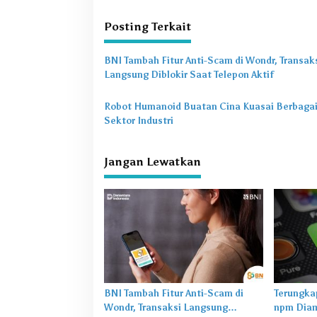
i
Posting Terkait
g
a
BNI Tambah Fitur Anti-Scam di Wondr, Transak
s
Langsung Diblokir Saat Telepon Aktif
i
Robot Humanoid Buatan Cina Kuasai Berbaga
p
Sektor Industri
o
s
Jangan Lewatkan
BNI Tambah Fitur Anti-Scam di
Terungka
Wondr, Transaksi Langsung
npm Diam