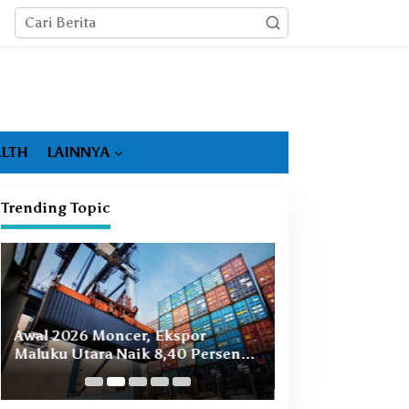
LTH
LAINNYA
Trending Topic
Booming Hiliris
Awal 2026 Moncer, Ekspor
Ekonomi Malut, 
Maluku Utara Naik 8,40 Persen
Masih Ada
Ditopang Nikel dan HS 28