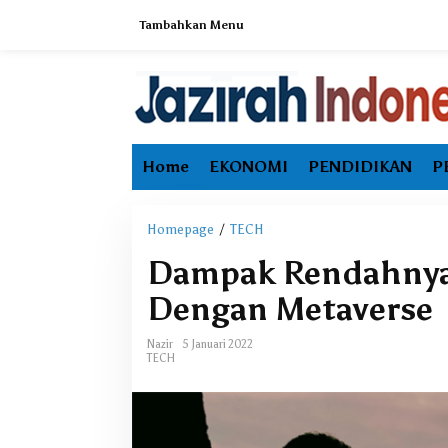
L
Tambahkan Menu
e
w
a
t
i
k
e
Home
EKONOMI
PENDIDIKAN
P
k
o
n
t
Homepage
/
TECH
D
e
a
Dampak Rendahnya 
n
m
p
Dengan Metaverse
a
k
Nazir
5 Januari 2022
R
TECH
e
n
d
a