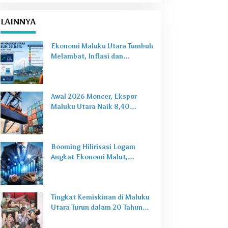
LAINNYA
Ekonomi Maluku Utara Tumbuh
Melambat, Inflasi dan
Pengangguran Jadi Alarm Baru
Awal 2026 Moncer, Ekspor
Maluku Utara Naik 8,40
Persen Ditopang Nikel dan HS
28
Booming Hilirisasi Logam
Angkat Ekonomi Malut,
Tantangan Sosial Masih Ada
Tingkat Kemiskinan di Maluku
Utara Turun dalam 20 Tahun
Terakhir