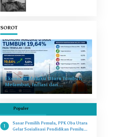
SOROT
Ekonomi Maluku Utara Tumbuh
Melambat, Inflasi dan
Pengangguran Jadi Alarm Baru
Populer
Sasar Pemilih Pemula, PPK Oba Utara
1
Gelar Sosialisasi Pendidikan Pemilu
2024 di SMAN 8 Tikep