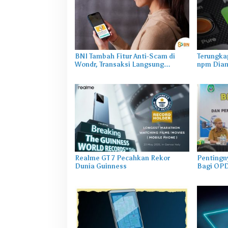
BNI Tambah Fitur Anti-Scam di
Terungka
Wondr, Transaksi Langsung
npm Diam
Diblokir Saat Telepon Aktif
Penggun
Realme GT 7 Pecahkan Rekor
Pentingn
Dunia Guinness
Bagi OP
Layanan 