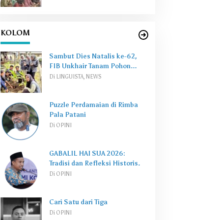
KOLOM
Sambut Dies Natalis ke-62,
FIB Unkhair Tanam Pohon
Perkuat
Green Campus
Di LINGUISTA, NEWS
Puzzle Perdamaian di Rimba
Pala Patani
Di OPINI
GABALIL HAI SUA 2026:
Tradisi dan Refleksi Historis.
Di OPINI
Cari Satu dari Tiga
Di OPINI