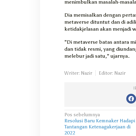
menimbulkan masalah-masal
Dia memisalkan dengan pertan
metaverse dituntut dan di adili
ketidakjelasan akan menjadi 
”Di metaverse batas antara mil
dan tidak resmi, yang diunda
melebur jadi satu,” ujarnya.
Writer: Nazir
Editor: Nazir
I
N
Pos sebelumnya
Resolusi Baru Kemnaker Hadapi
a
Tantangan Ketenagakerjaan di
v
2022