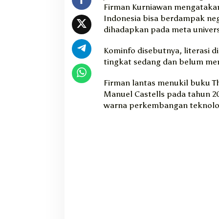
Firman Kurniawan mengatakan, 
a
n
Indonesia bisa berdampak nega
D
dihadapkan pada meta univers
e
n
Kominfo disebutnya, literasi d
g
tingkat sedang dan belum menc
a
n
Firman lantas menukil buku T
M
Manuel Castells pada tahun 2
e
warna perkembangan teknolog
t
a
v
e
r
s
e