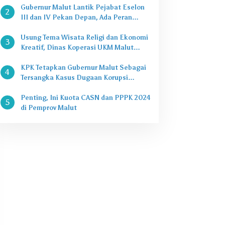
Gubernur Malut Lantik Pejabat Eselon
2
III dan IV Pekan Depan, Ada Peran
Kepala Dinas
Usung Tema Wisata Religi dan Ekonomi
3
Kreatif, Dinas Koperasi UKM Malut
Buka Pasar Takjil di Halaman Masjid
Raya Sofifi
KPK Tetapkan Gubernur Malut Sebagai
4
Tersangka Kasus Dugaan Korupsi
Proyek
Penting, Ini Kuota CASN dan PPPK 2024
5
di Pemprov Malut