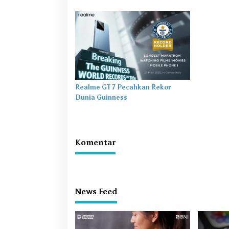
Diblokir Saat Telepon Aktif
Penggun
Realme GT 7 Pecahkan Rekor
Dunia Guinness
Komentar
News Feed