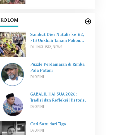
KOLOM
Sambut Dies Natalis ke-62,
FIB Unkhair Tanam Pohon
Perkuat
Green Campus
Di LINGUISTA, NEWS
Puzzle Perdamaian di Rimba
Pala Patani
Di OPINI
GABALIL HAI SUA 2026:
Tradisi dan Refleksi Historis.
Di OPINI
Cari Satu dari Tiga
Di OPINI