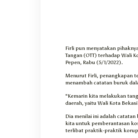
g
i
K
o
r
u
p
t
Firli pun menyatakan pihakny
o
Tangan (OTT) terhadap Wali Ko
r
Pepen, Rabu (5/1/2022).
Menurut Firli, penangkapan t
menambah catatan buruk dal
“Kemarin kita melakukan tang
daerah, yaitu Wali Kota Bekasi”
Dia menilai ini adalah catata
kita untuk pemberantasan kor
terlibat praktik-praktik korup