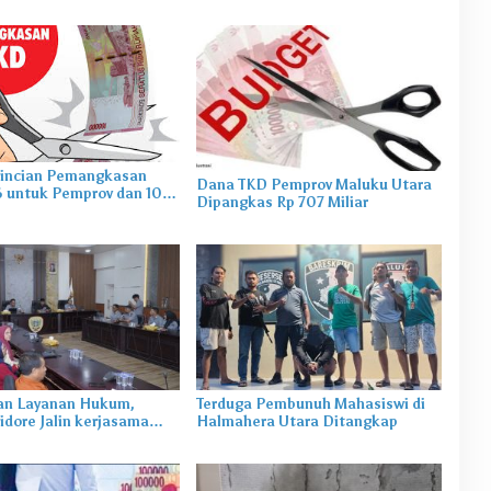
Rincian Pemangkasan
Dana TKD Pemprov Maluku Utara
 untuk Pemprov dan 10
Dipangkas Rp 707 Miliar
n/Kota di Maluku Utara
an Layanan Hukum,
Terduga Pembunuh Mahasiswi di
dore Jalin kerjasama
Halmahera Utara Ditangkap
anwil Kemenkum Malut