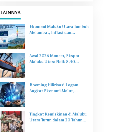
LAINNYA
Ekonomi Maluku Utara Tumbuh
Melambat, Inflasi dan
Pengangguran Jadi Alarm Baru
Awal 2026 Moncer, Ekspor
Maluku Utara Naik 8,40
Persen Ditopang Nikel dan HS
28
Booming Hilirisasi Logam
Angkat Ekonomi Malut,
Tantangan Sosial Masih Ada
Tingkat Kemiskinan di Maluku
Utara Turun dalam 20 Tahun
Terakhir