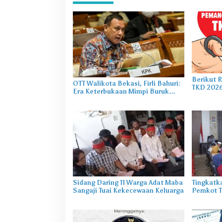
Berikut 
OTT Walikota Bekasi, Firli Bahuri:
TKD 2026
Era Keterbukaan Mimpi Buruk
Kabupate
bagi Koruptor
Sidang Daring 11 Warga Adat Maba
Tingkatk
Sangaji Tuai Kekecewaan Keluarga
Pemkot Ti
dengan K