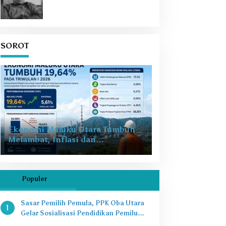
SOROT
Ekonomi Maluku Utara Tumbuh
Melambat, Inflasi dan
Pengangguran Jadi Alarm Baru
Populer
Sasar Pemilih Pemula, PPK Oba Utara
1
Gelar Sosialisasi Pendidikan Pemilu
2024 di SMAN 8 Tikep