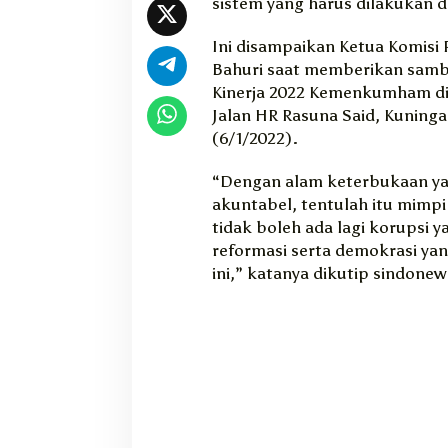
sistem yang harus dilakukan 
e
t
Ini disampaikan Ketua Komisi 
e
Bahuri saat memberikan sambu
r
Kinerja 2022 Kemenkumham d
b
Jalan HR Rasuna Said, Kuninga
u
k
(6/1/2022).
a
a
“Dengan alam keterbukaan ya
n
akuntabel, tentulah itu mimpi
M
tidak boleh ada lagi korupsi y
i
reformasi serta demokrasi ya
m
ini,” katanya dikutip sindone
p
i
B
u
r
u
k
b
a