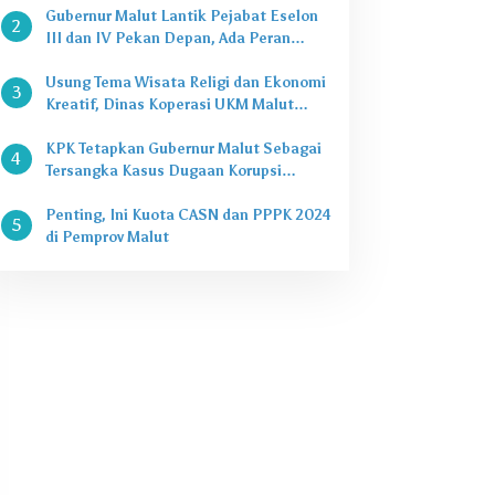
Gubernur Malut Lantik Pejabat Eselon
2
III dan IV Pekan Depan, Ada Peran
Kepala Dinas
Usung Tema Wisata Religi dan Ekonomi
3
Kreatif, Dinas Koperasi UKM Malut
Buka Pasar Takjil di Halaman Masjid
Raya Sofifi
KPK Tetapkan Gubernur Malut Sebagai
4
Tersangka Kasus Dugaan Korupsi
Proyek
Penting, Ini Kuota CASN dan PPPK 2024
5
di Pemprov Malut