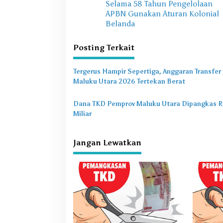
Selama 58 Tahun Pengelolaan
a
APBN Gunakan Aturan Kolonial
v
Belanda
i
Posting Terkait
g
a
Tergerus Hampir Sepertiga, Anggaran Transfer
s
Maluku Utara 2026 Tertekan Berat
i
Dana TKD Pemprov Maluku Utara Dipangkas R
p
Miliar
o
s
Jangan Lewatkan