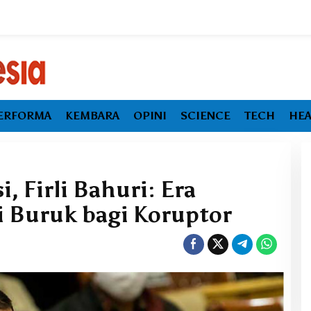
ERFORMA
KEMBARA
OPINI
SCIENCE
TECH
HEA
, Firli Bahuri: Era
 Buruk bagi Koruptor
Ekonomi Maluku Utara Tumbuh
Melambat, Inflasi dan
Pengangguran Jadi Alarm Baru