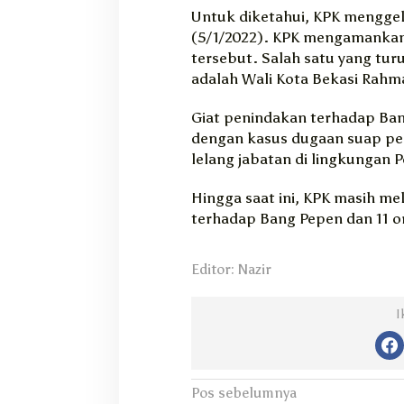
Untuk diketahui, KPK menggela
(5/1/2022). KPK mengamankan 
tersebut. Salah satu yang tu
adalah Wali Kota Bekasi Rahma
Giat penindakan terhadap Ban
dengan kasus dugaan suap pe
lelang jabatan di lingkungan 
Hingga saat ini, KPK masih me
terhadap Bang Pepen dan 11 or
Editor: Nazir
I
N
Pos sebelumnya