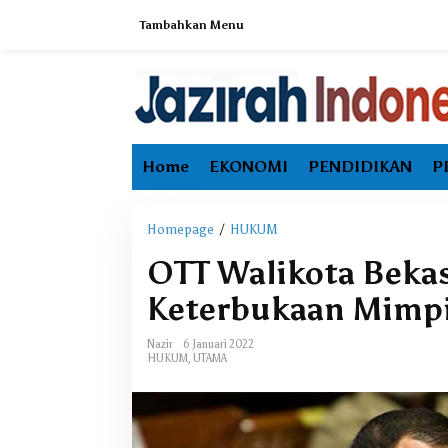
L
Tambahkan Menu
e
w
a
t
i
k
e
Home
EKONOMI
PENDIDIKAN
P
k
o
n
t
Homepage
/
HUKUM
O
e
T
OTT Walikota Bekasi
n
T
W
Keterbukaan Mimpi
a
l
Nazir
6 Januari 2022
i
HUKUM
,
UTAMA
k
o
t
a